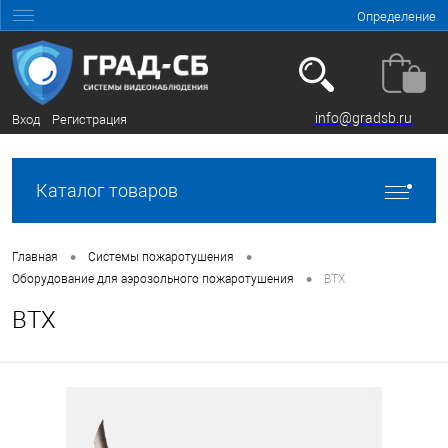
Определение
info@gradsb.ru
Вход
Регистрация
Каталог товаров
•
•
Главная
Системы пожаротушения
•
Оборудование для аэрозольного пожаротушения
ВТХ
ВТХ