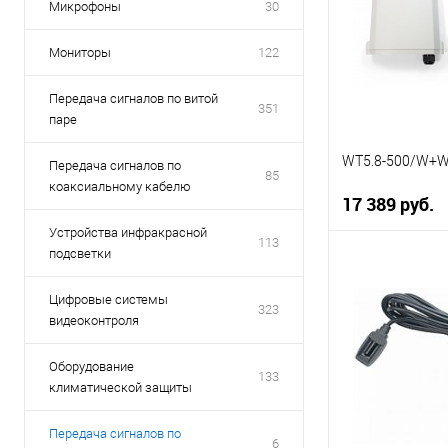
Микрофоны
30
Мониторы
122
Передача сигналов по витой
351
паре
WT5.8-500/W+
Передача сигналов по
85
коаксиальному кабелю
17 389 руб.
Устройства инфракрасной
113
подсветки
В 
Цифровые системы
323
Купить в 1 кл
видеоконтроля
В избранное
Оборудование
133
климатической защиты
Передача сигналов по
6