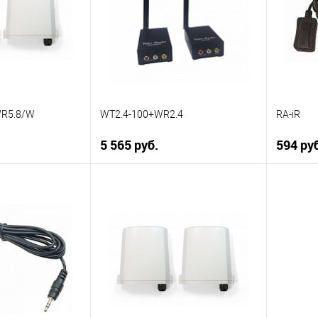
WR5.8/W
WT2.4-100+WR2.4
RA-iR
5 565 руб.
594 ру
корзину
В корзину
ик
К сравнению
Купить в 1 клик
К сравнению
Купить
В наличии
В избранное
В наличии
В изб