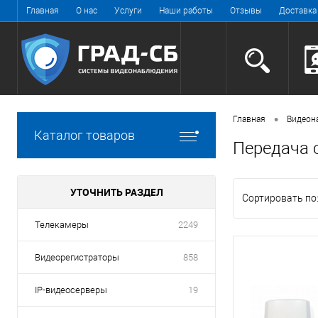
Главная
О нас
Услуги
Наши работы
Отзывы
Доставка
•
Главная
Видеон
Каталог товаров
Передача 
УТОЧНИТЬ РАЗДЕЛ
Сортировать по
Телекамеры
2249
Видеорегистраторы
858
IP-видеосерверы
19