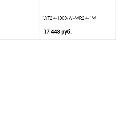
WT2.4-1000/W+WR2.4/1W
17 448 руб.
корзину
В корзину
ик
К сравнению
Купить в 1 клик
К сравнению
В наличии
В избранное
В наличии