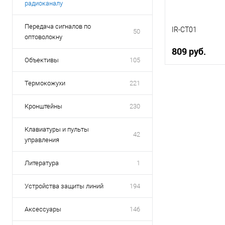
радиоканалу
Передача сигналов по
IR-CT01
50
оптоволокну
809 руб.
Объективы
105
В 
Термокожухи
221
Купить в 1 кл
Кронштейны
230
В избранное
Клавиатуры и пульты
42
управления
Литература
1
Устройства защиты линий
194
Аксессуары
146