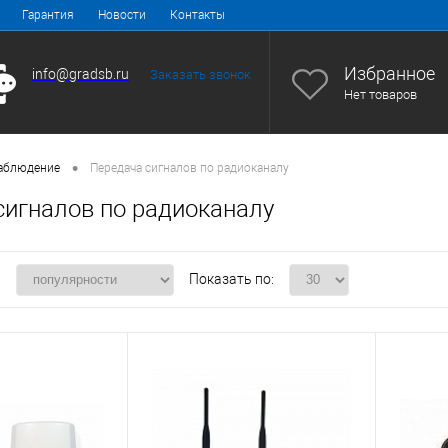
Гарантия
Новости
Контакты
Избранное
info@gradsb.ru
Заказать звонок
Нет товаров
•
аблюдение
Передача сигналов по радиоканалу
сигналов по радиоканалу
:
Показать по: