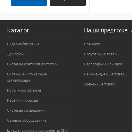
Каталог
Наши предложен
Видеонаблюдение
Новинки2
Домофоны
Популярные товары
Системы контроля доступом
Распродажи и скидки
Охранные и пожарные
Рекомендуемые товары
сигнализации
Уцененные товары
Источники питания
Кабели и провода
Системы оповещения
Сетевое оборудование
Шкафы, стойки и компоненты СКС