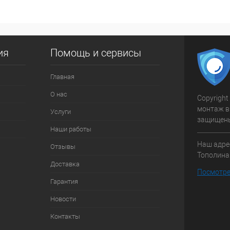
ия
Помощь и сервисы
Главная
О нас
Copyright
монтаж в
Услуги
защищен
Наши работы
Наш адрес
Отзывы
Тополиная
Доставка
Посмотре
Гарантия
Новости
Контакты