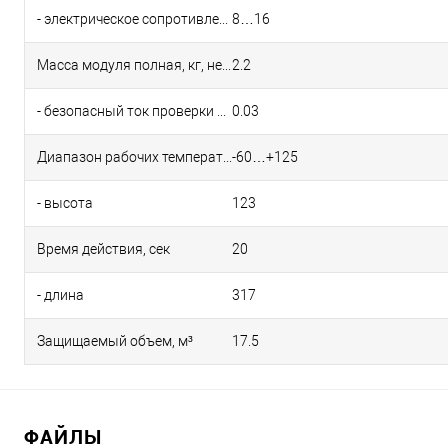
- электрическое сопротивление, Ом
8…16
Масса модуля полная, кг, не более
2.2
- безопасный ток проверки цепи, А, не более
0.03
Диапазон рабочих температур, °С
-60…+125
- высота
123
Время действия, сек
20
- длина
317
Защищаемый объем, м³
17.5
ФАЙЛЫ