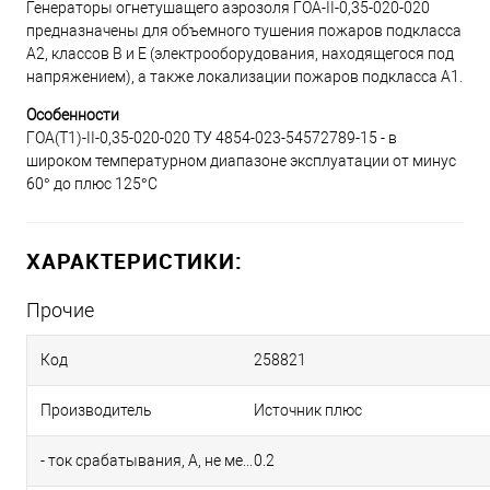
Генераторы огнетушащего аэрозоля ГОА-II-0,35-020-020
предназначены для объемного тушения пожаров подкласса
А2, классов В и Е (электрооборудования, находящегося под
напряжением), а также локализации пожаров подкласса А1.
Особенности
ГОА(Т1)-II-0,35-020-020 ТУ 4854-023-54572789-15 - в
широком температурном диапазоне эксплуатации от минус
60° до плюс 125°С
ХАРАКТЕРИСТИКИ:
Прочие
Код
258821
Производитель
Источник плюс
- ток срабатывания, А, не менее
0.2