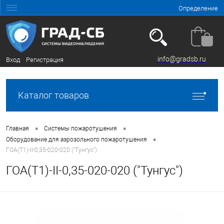
Определение
info@gradsb.ru
Вход
Регистрация
Каталог товаров
•
•
Главная
Системы пожаротушения
•
Оборудование для аэрозольного пожаротушения
ГОА(Т1)-II-0,35-020-020 ("Тунгус")
ГОА(Т1)-II-0,35-020-020 ("Тунгус")