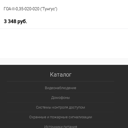
ГОА-II-0,35-020-020 ("Тунгус")
3 348 руб.
В корзину
В избранное
В наличии
Каталог
Видеонаблюдение
Домофоны
Системы контроля доступом
Охранные и пожарные сигнализации
Источники питания