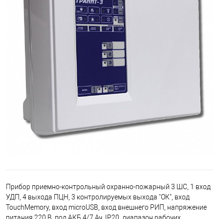
Прибор приемно-контрольный охранно-пожарный 3 ШС, 1 вход
УДП, 4 выхода ПЦН, 3 контролируемых выхода "ОК", вход
TouchMemory, вход microUSB, вход внешнего РИП, напряжение
питания 220 В, под АКБ 4/7 Ач, IP20, диапазон рабочих