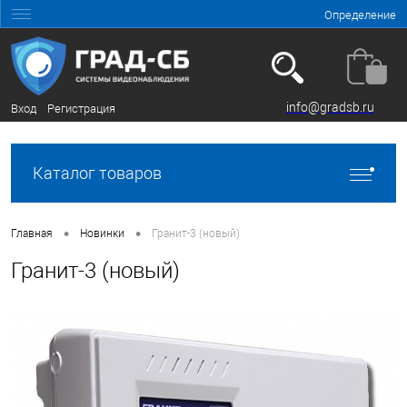
Определение
info@gradsb.ru
Вход
Регистрация
Каталог товаров
•
•
Главная
Новинки
Гранит-3 (новый)
Гранит-3 (новый)