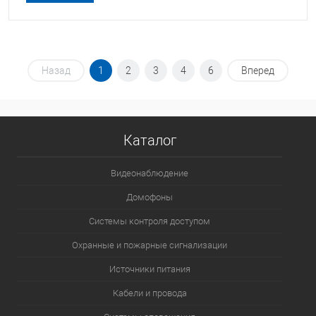
Назад
1
2
3
4
6
Вперед
Каталог
Видеонаблюдение
Домофоны
Системы контроля доступом
Охранные и пожарные сигнализации
Источники питания
Кабели и провода