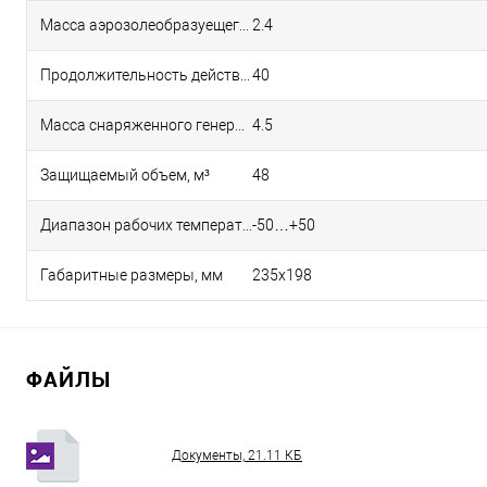
Масса аэрозолеобразуещего заряда, кг
2.4
Продолжительность действия, сек
40
Масса снаряженного генератора, кг
4.5
Защищаемый объем, м³
48
Диапазон рабочих температур, °С
-50…+50
Габаритные размеры, мм
235х198
ФАЙЛЫ
Документы, 21.11 КБ