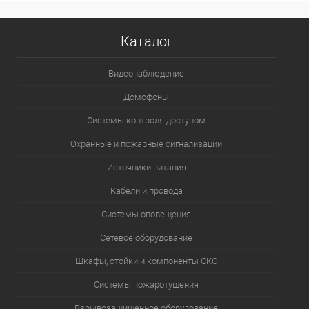
Каталог
Видеонаблюдение
Домофоны
Системы контроля доступом
Охранные и пожарные сигнализации
Источники питания
Кабели и провода
Системы оповещения
Сетевое оборудование
Шкафы, стойки и компоненты СКС
Системы пожаротушения
Взрывозащищенное оборудование