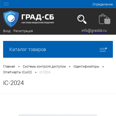
Определение
info@gradsb.ru
Вход
Регистрация
Каталог товаров
•
•
•
Главная
Системы контроля доступом
Идентификаторы
•
Smart-карты iCLASS
iC-2024
iC-2024