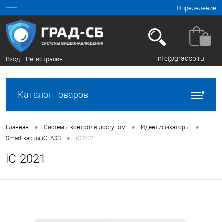
Определение
info@gradsb.ru
Вход
Регистрация
Каталог товаров
•
•
•
Главная
Системы контроля доступом
Идентификаторы
•
Smart-карты iCLASS
iC-2021
iC-2021