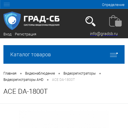
Определение
info@gradsb.ru
Вход
Регистрация
Каталог товаров
•
•
•
Главная
Видеонаблюдение
Видеорегистраторы
•
Видеорегистраторы AHD
ACE DA-1800T
ACE DA-1800T