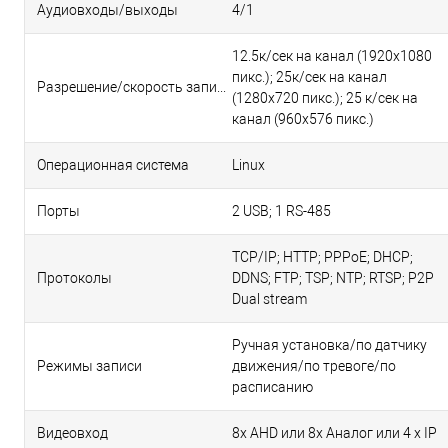
Аудиовходы/выходы
4/1
12.5к/сек на канал (1920х1080
пикс.); 25к/сек на канал
Разрешение/скорость записи, пикс/кадр в сек.
(1280х720 пикс.); 25 к/сек на
канал (960х576 пикс.)
Операционная система
Linux
Порты
2 USB; 1 RS-485
TCP/IP; HTTP; PPPoE; DHCP;
Протоколы
DDNS; FTP; TSP; NTP; RTSP; P2P
Dual stream
Ручная установка/по датчику
Режимы записи
движения/по тревоге/по
расписанию
Видеовход
8x AHD или 8х Аналог или 4 х IP