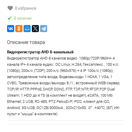
В избранное
В наличии
Описание товара:
Видеорегистратор AHD 8-канальный
Видеорегистратор AHD 8 каналов видео 1080p/720P/960H+ 4
канала IP+ 4 канала аудио ; ОС Linux, Н.264, Гексаплекс ; 100 к/с
(1080p), 200к/с (720P), 200 к/с (960х576) + 4 IP 100к/с (1080p);
автоопределение типа входа; Видеовыходы 1 HDMI, 1 VGA, 1
CVBS; Тревожные входы/выходы 8 /1.; встроенный WEB-сервер;
TCP/IP, HTTP, PPPoE, DHCP, DDNS, FTP, TSP, NTP, RTSP, P2P Dual
stream; 1 HDD до 4 Tb (в комплект не входят), eSATA; 100 Mb
Ethernet; 2 USB; RS-485; PTZ PelcoD/P; POS; клиент для iOS,
Android; 3G-USB; DC12B/3000мА ; 320х210х50; 0°...+40°C; (БП, ИК-
пульт и "мышь" в комплекте)