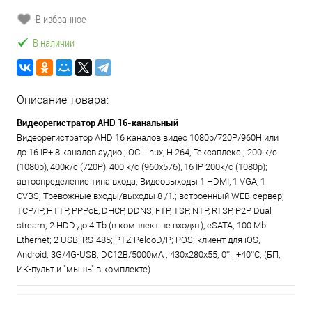
В избранное
В наличии
Описание товара:
Видеорегистратор AHD 16-канальный
Видеорегистратор AHD 16 каналов видео 1080p/720P/960H или
до 16 IP+ 8 каналов аудио ; ОС Linux, Н.264, Гексаплекс ; 200 к/с
(1080p), 400к/с (720P), 400 к/с (960х576), 16 IP 200к/с (1080p);
автоопределение типа входа; Видеовыходы 1 HDMI, 1 VGA, 1
CVBS; Тревожные входы/выходы 8 /1.; встроенный WEB-сервер;
TCP/IP, HTTP, PPPoE, DHCP, DDNS, FTP, TSP, NTP, RTSP, P2P Dual
stream; 2 HDD до 4 Tb (в комплект не входят), eSATA; 100 Mb
Ethernet; 2 USB; RS-485; PTZ PelcoD/P; POS; клиент для iOS,
Android; 3G/4G-USB; DC12B/5000мА ; 430х280х55; 0°...+40°C; (БП,
ИК-пульт и "мышь" в комплекте)