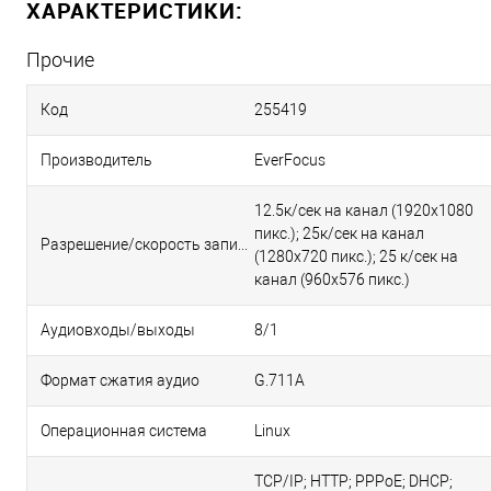
ХАРАКТЕРИСТИКИ:
Прочие
Код
255419
Производитель
EverFocus
12.5к/сек на канал (1920х1080
пикс.); 25к/сек на канал
Разрешение/скорость записи, пикс/кадр в сек.
(1280х720 пикс.); 25 к/сек на
канал (960х576 пикс.)
Аудиовходы/выходы
8/1
Формат сжатия аудио
G.711A
Операционная система
Linux
TCP/IP; HTTP; PPPoE; DHCP;