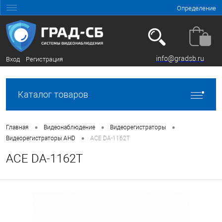
Определение
info@gradsb.ru
Вход
Регистрация
Каталог товаров
•
•
•
Главная
Видеонаблюдение
Видеорегистраторы
•
Видеорегистраторы AHD
ACE DA-1162T
ACE DA-1162T