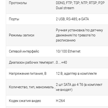
Протоколы
DDNS; FTP; TSP; NTP; RTSP; P2P
Dual stream
Порты
2 USB; RS-485; e-SATA
Ручная установка/по датчику
Режимы записи
движения/по тревоге/по
расписанию
Сетевой интерфейс
10/100 Ethernet
Диапазон рабочих температур, °С
0…+40
Напряжение питания, В
12 В, адаптер в комплекте
2 шт SATA до 4 Тб (в комплект
Количество, тип, максимальный объем HDD
не входят)
Кодек сжатия видео
H.264