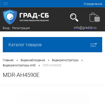
Определение
info@gradsb.ru
Вход
Регистрация
Каталог товаров
•
•
•
Главная
Видеонаблюдение
Видеорегистраторы
•
Видеорегистраторы AHD
MDR-AH4590E
MDR-AH4590E