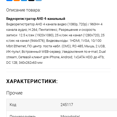
Описание товара:
Видеорегистратор AHD 4-канальный
Видеорегистратор AHD 4 канала видео (1080p, 720р) / 960Н+ 4
канала аудио; Н.264; Пентаплекс; Разрешение и скорость
записи 12.5 к/сек (1920х1080), 25 к/сек на канал (1280х720), 25
к/сек на канал (944х576); Видеовыходы: 1HDMI, 1VGA; 10/100
Mbit Ethernet, ПО центр. поста набл. (CMS); RS-485, Мышь, 2 USB,
ИК-пульт, Встроенный WEB-сервер, Уведомления по e-mail, Dual
stream, Сетевой клиент для iPhone, Android; 1хSATA HDD до 4Tb;
DС 12В; 340x262x63 мм
ХАРАКТЕРИСТИКИ:
Прочие
Код
245117
Производитель
Microdigital