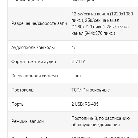
12.5к/сек на канал (1920х1080
пикс.); 25к/сек на канал
Разрешение/скорость записи, пикс/кадр в сек.
(1280х720 пикс.); 25 к/сек на
канал (944х576 пикс.)
Аудиовходы/выходы
4/1
Формат сжатия аудио
G.711A
Операционная система
Linux
Протоколы
TCP/IP и основные
Порты
2 USB; RS-485
Постоянный, по расписанию,
Режимы записи
обнаружение движения