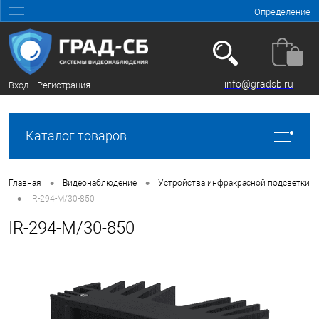
Определение
info@gradsb.ru
Вход
Регистрация
Каталог товаров
•
•
Главная
Видеонаблюдение
Устройства инфракрасной подсветки
•
IR-294-M/30-850
IR-294-M/30-850