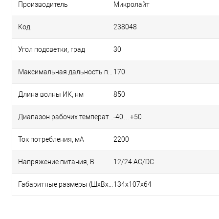
Производитель
Микролайт
Код
238048
Угол подсветки, град
30
Максимальная дальность подсветки для видеокамер чувствительностью 0, 1 лк, м
170
Длина волны ИК, нм
850
Диапазон рабочих температур, °С
-40…+50
Ток потребления, мА
2200
Напряжение питания, В
12/24 AC/DC
Габаритные размеры (ШхВхГ), мм
134х107х64