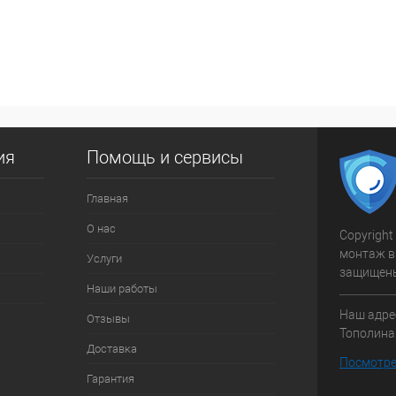
 клик
К сравнению
ое
В наличии
ия
Помощь и сервисы
Главная
О нас
Copyright
монтаж в
Услуги
защищен
Наши работы
Наш адрес
Отзывы
Тополиная
Доставка
Посмотре
Гарантия