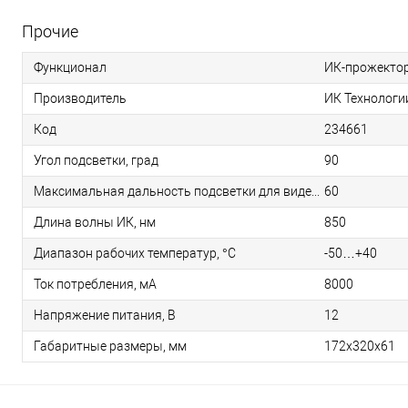
Прочие
Функционал
ИК-прожекто
Производитель
ИК Технологи
Код
234661
Угол подсветки, град
90
Максимальная дальность подсветки для видеокамер чувствительностью 0, 1 лк, м
60
Длина волны ИК, нм
850
Диапазон рабочих температур, °С
-50…+40
Ток потребления, мА
8000
Напряжение питания, В
12
Габаритные размеры, мм
172х320х61