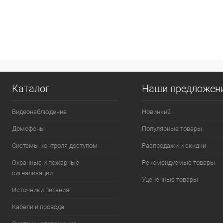
Купить в 1 клик
К сравнению
Купить в 1
В избранное
В наличии
В избранн
Каталог
Наши предложен
Видеонаблюдение
Новинки2
Домофоны
Популярные товары
Системы контроля доступом
Распродажи и скидки
Охранные и пожарные
Рекомендуемые товары
сигнализации
Уцененные товары
Источники питания
Кабели и провода