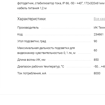
фотодатчик, стабилизатор тока, IP 66, -50 - +40°, 172х320х61мм
кабель питания 1,2 м
Характеристики:
Все ха
Производитель
ИК Техн
Код
234661
Угол подсветки, град
90
Максимальная дальность подсветки для
60
видеокамер чувствительностью 0, 1 лк, м
Длина волны ИК, нм
850
Диапазон рабочих температур, °С
-50…+4
Ток потребления, мА
8000