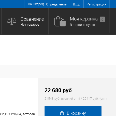
Ваш город:
Вход
Регистрация
Определение
Моя корзина
Сравнение
0
Нет товаров
В корзине пусто
22 680 руб.
21548 руб. (мелкий опт) / 20417 руб. (опт)
В корзину
90°, DC 12В/8A, встроен