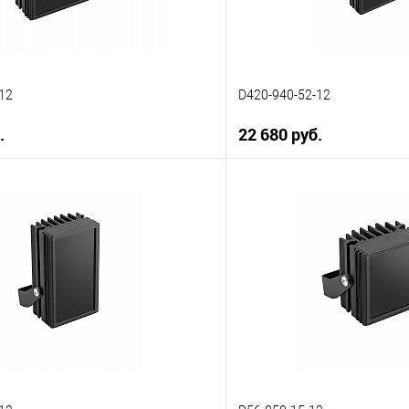
12
D420-940-52-12
.
22 680 руб.
В корзину
В корз
 клик
К сравнению
Купить в 1 клик
ое
В наличии
В избранное