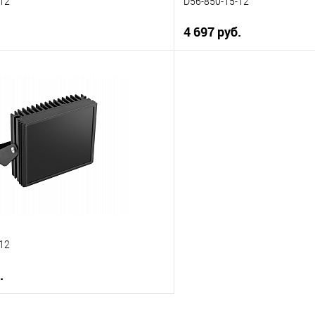
12
D56-850-15-12
4 697 руб.
В корзину
В корз
 клик
К сравнению
Купить в 1 клик
ое
В наличии
В избранное
12
.
В корзину