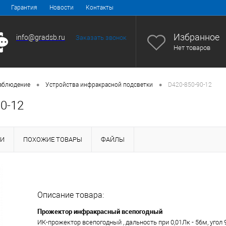
Гарантия
Новости
Контакты
Избранное
info@gradsb.ru
Заказать звонок
Нет товаров
•
•
аблюдение
Устройства инфракрасной подсветки
D420-850-90-12
0-12
КИ
ПОХОЖИЕ ТОВАРЫ
ФАЙЛЫ
Описание товара:
Прожектор инфракрасный всепогодный
ИК-прожектор всепогодный , дальность при 0,01Лк - 56м, угол 