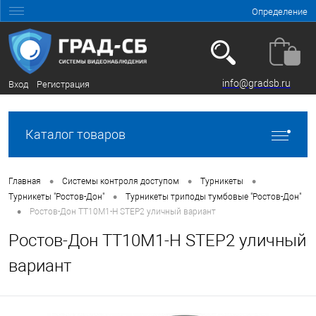
Определение
info@gradsb.ru
Вход
Регистрация
Каталог товаров
•
•
•
Главная
Системы контроля доступом
Турникеты
•
Турникеты "Ростов-Дон"
Турникеты триподы тумбовые "Ростов-Дон"
•
Ростов-Дон ТТ10М1-Н STEP2 уличный вариант
Ростов-Дон ТТ10М1-Н STEP2 уличный
вариант