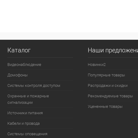
В корзину
Купить в 1 клик
К сравнению
Купить в 1
В избранное
В наличии
В избранн
Каталог
Наши предложен
Видеонаблюдение
Новинки2
Домофоны
Популярные товары
Системы контроля доступом
Распродажи и скидки
Охранные и пожарные
Рекомендуемые товары
сигнализации
Уцененные товары
Источники питания
Кабели и провода
Системы оповещения