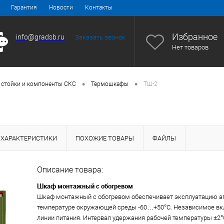
Гарантия
Новости
Контакты
Избранное
info@gradsb.ru
Заказать звонок
Нет товаров
•
•
 стойки и компоненты СКС
Термошкафы
ТШ-2
ХАРАКТЕРИСТИКИ
ПОХОЖИЕ ТОВАРЫ
ФАЙЛЫ
Описание товара:
Шкаф монтажный с обогревом
Шкаф монтажный с обогревом обеспечивает эксплуатацию а
температуре окружающей среды -60…+50°С. Независимое вк
линии питания. Интервал удержания рабочей температуры ±2°