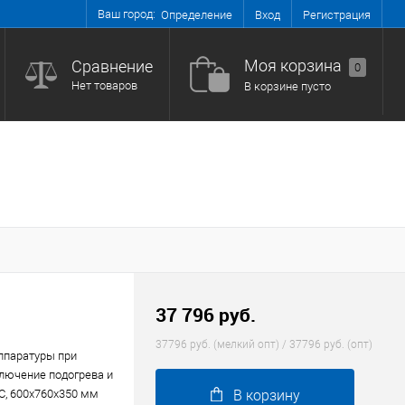
Ваш город:
Вход
Регистрация
Определение
Моя корзина
Сравнение
0
Нет товаров
В корзине пусто
37 796 руб.
37796 руб. (мелкий опт) / 37796 руб. (опт)
ппаратуры при
лючение подогрева и
С, 600х760х350 мм
В корзину