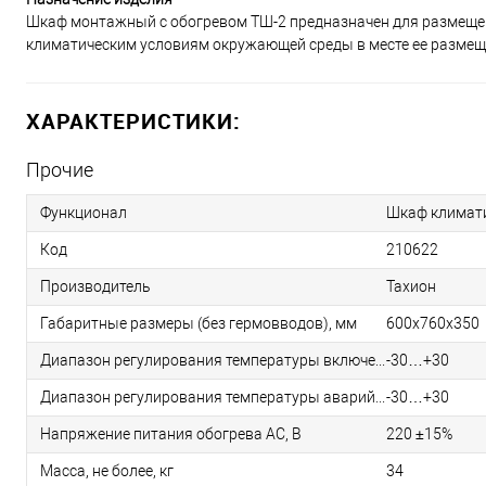
Шкаф монтажный с обогревом ТШ-2 предназначен для размещен
климатическим условиям окружающей среды в месте ее размещ
ХАРАКТЕРИСТИКИ:
Прочие
Функционал
Шкаф климат
Код
210622
Производитель
Тахион
Габаритные размеры (без гермовводов), мм
600х760х350
Диапазон регулирования температуры включения (включения) обогрева,°С
-30…+30
Диапазон регулирования температуры аварийного отключения (включения) аппаратуры,°С
-30…+30
Напряжение питания обогрева AC, В
220 ±15%
Масса, не более, кг
34