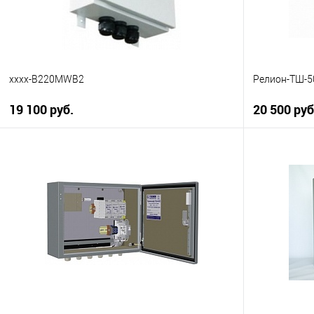
xxxx-B220MWB2
Релион-ТШ-5
19 100 руб.
20 500 руб
В корзину
Купить в 1 клик
К сравнению
Купить в 1
В избранное
В наличии
В избранн