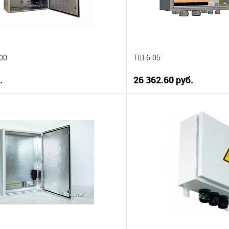
00
ТШ-6-05
.
26 362.60 руб.
В корзину
В корз
 клик
К сравнению
Купить в 1 клик
ое
В наличии
В избранное