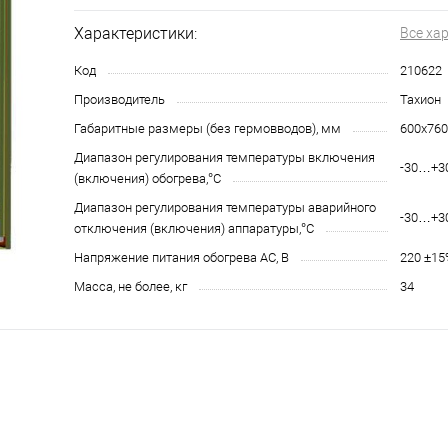
Характеристики:
Все ха
Код
210622
Производитель
Тахион
Габаритные размеры (без гермовводов), мм
600х760
Диапазон регулирования температуры включения
-30…+3
(включения) обогрева,°С
Диапазон регулирования температуры аварийного
-30…+3
отключения (включения) аппаратуры,°С
Напряжение питания обогрева AC, В
220 ±1
Масса, не более, кг
34