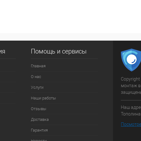
В корзину
 клик
К сравнению
ое
В наличии
ия
Помощь и сервисы
Главная
О нас
Copyright
монтаж в
Услуги
защищен
Наши работы
Наш адрес
Отзывы
Тополиная
Доставка
Посмотре
Гарантия
Новости