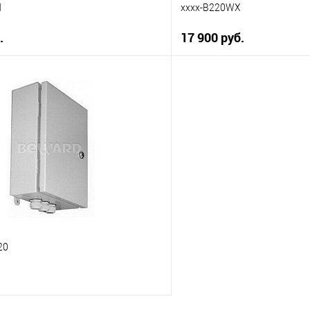
Н
xxxx-B220WX
.
17 900 руб.
В корзину
В корз
 клик
К сравнению
Купить в 1 клик
ое
В наличии
В избранное
20