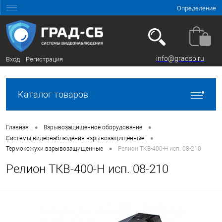
Определение
info@gradsb.ru
Вход
Регистрация
Каталог товаров
•
•
Главная
Взрывозащищенное оборудование
•
Системы видеонаблюдения взрывозащищенные
•
Термокожухи взрывозащищенные
Релион ТКВ-400-Н исп. 08-210
Релион ТКВ-400-Н исп. 08-210