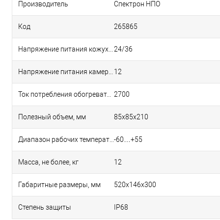
Производитель
Спектрон НПО
Код
265865
Напряжение питания кожуха, В
24/36
Напряжение питания камеры, В
12
Ток потребления обогревателя, мА
2700
Полезный объем, мм
85х85х210
Диапазон рабочих температур, °С
-60…+55
Масса, не более, кг
12
Габаритные размеры, мм
520х146х300
Степень защиты
IP68