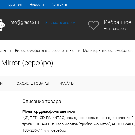
Гарантия
Новости
Контакты
Избранное
info@gradsb.ru
Заказать звонок
Нет товаров
•
•
оны
Видеодомофоны малоабонентные
Мониторы видеодомофонов
irror (серебро)
КИ
ПОХОЖИЕ ТОВАРЫ
ФАЙЛЫ
Описание товара:
Монитор домофона цветной
4,3", TFT LCD, PAL/NTSC, накладное крепление, подключение 
трубки DP-4VHP, вызов и связь "трубка-монитор", AC 100-240 В, 1
180х230х41 мм, серебро