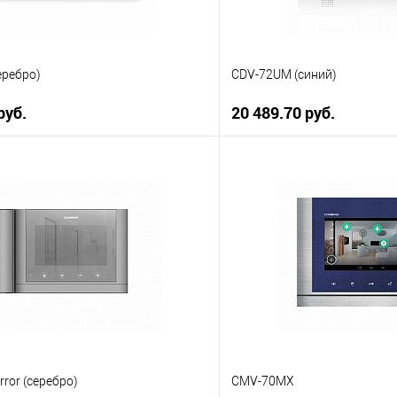
еребро)
CDV-72UM (синий)
руб.
20 489.70 руб.
В корзину
В корз
 клик
К сравнению
Купить в 1 клик
ое
В наличии
В избранное
ror (серебро)
CMV-70MX