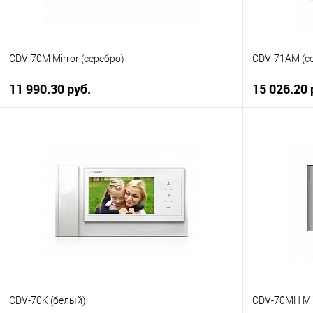
CDV-70M Mirror (серебро)
CDV-71AM (с
11 990.30 руб.
15 026.20 
В корзину
Купить в 1 клик
К сравнению
Купить в 1
В избранное
В наличии
В избранн
CDV-70K (белый)
CDV-70MH Mir