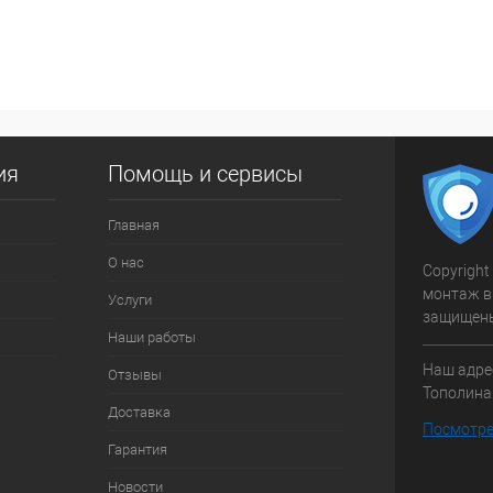
 клик
К сравнению
ое
В наличии
ия
Помощь и сервисы
Главная
О нас
Copyright
монтаж в
Услуги
защищен
Наши работы
Наш адрес
Отзывы
Тополиная
Доставка
Посмотре
Гарантия
Новости