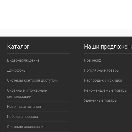
Купить в 1 клик
К сравнению
Купить в 1
В избранное
В наличии
В избранн
Каталог
Наши предложен
Видеонаблюдение
Новинки2
Домофоны
Популярные товары
Системы контроля доступом
Распродажи и скидки
Охранные и пожарные
Рекомендуемые товары
сигнализации
Уцененные товары
Источники питания
Кабели и провода
Системы оповещения