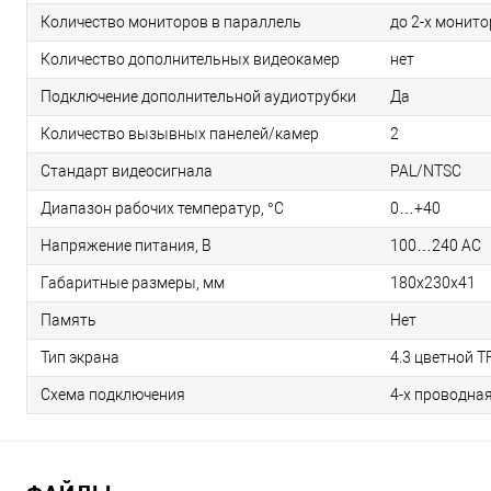
Количество мониторов в параллель
до 2-х монит
Количество дополнительных видеокамер
нет
Подключение дополнительной аудиотрубки
Да
Количество вызывных панелей/камер
2
Стандарт видеосигнала
PAL/NTSC
Диапазон рабочих температур, °С
0…+40
Напряжение питания, В
100…240 AC
Габаритные размеры, мм
180х230х41
Память
Нет
Тип экрана
4.3 цветной T
Схема подключения
4-х проводна