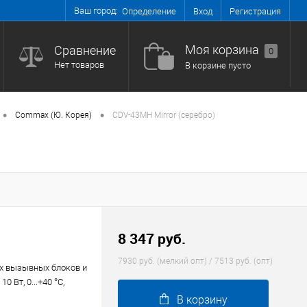
Ваш город:
Вход
Регистрация
Определение
Моя корзина
Сравнение
0
Нет товаров
В корзине пусто
•
•
Сommax (Ю. Корея)
CDV-43MH Mirror (серебро)
8 347 руб.
7930 руб. (мелкий опт) / 7513 руб. (опт)
2-х вызывных блоков и
0 Вт, 0...+40 °С,
В корзину