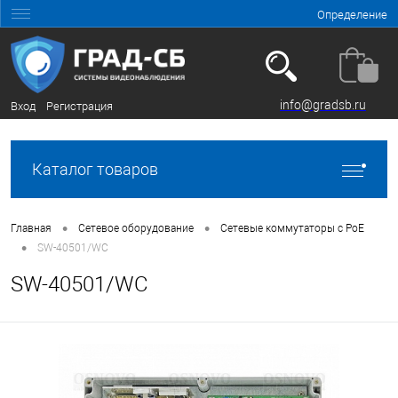
Определение
info@gradsb.ru
Вход
Регистрация
Каталог товаров
•
•
Главная
Сетевое оборудование
Сетевые коммутаторы с РоЕ
•
SW-40501/WC
SW-40501/WC