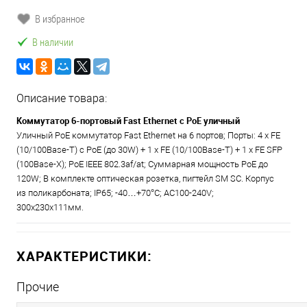
В избранное
В наличии
Описание товара:
Коммутатор 6-портовый Fast Ethernet с РоЕ уличный
Уличный PoE коммутатор Fast Ethernet на 6 портов; Порты: 4 x FE
(10/100Base-T) с PoE (до 30W) + 1 x FE (10/100Base-T) + 1 x FE SFP
(100Base-X); PoE IEEE 802.3af/at; Суммарная мощность PoE до
120W; В комплекте оптическая розетка, пигтейл SM SC. Корпус
из поликарбоната; IP65; -40…+70°С; AC100-240V;
300x230x111мм.
ХАРАКТЕРИСТИКИ:
Прочие