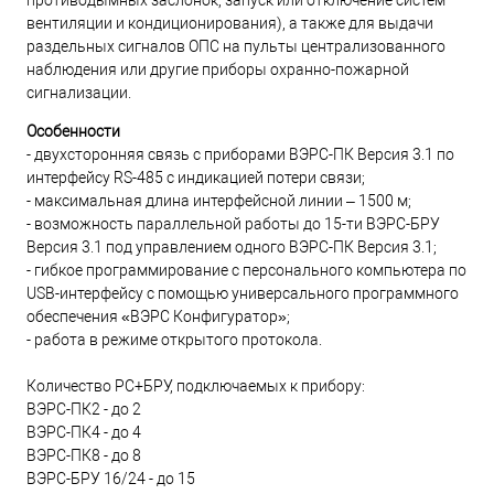
противодымных заслонок, запуск или отключение систем
вентиляции и кондиционирования), а также для выдачи
раздельных сигналов ОПС на пульты централизованного
наблюдения или другие приборы охранно-пожарной
сигнализации.
Особенности
- двухсторонняя связь с приборами ВЭРС-ПК Версия 3.1 по
интерфейсу RS-485 с индикацией потери связи;
- максимальная длина интерфейсной линии – 1500 м;
- возможность параллельной работы до 15-ти ВЭРС-БРУ
Версия 3.1 под управлением одного ВЭРС-ПК Версия 3.1;
- гибкое программирование с персонального компьютера по
USB-интерфейсу с помощью универсального программного
обеспечения «ВЭРС Конфигуратор»;
- работа в режиме открытого протокола.
Количество РС+БРУ, подключаемых к прибору:
ВЭРС-ПК2 - до 2
ВЭРС-ПК4 - до 4
ВЭРС-ПК8 - до 8
ВЭРС-БРУ 16/24 - до 15