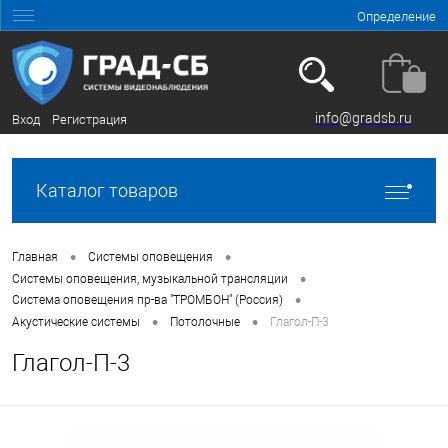
Определение
info@gradsb.ru
Вход
Регистрация
Каталог товаров
•
•
Главная
Системы оповещения
•
Системы оповещения, музыкальной трансляции
•
Система оповещения пр-ва "ТРОМБОН" (Россия)
•
•
Акустические системы
Потолочные
Глагол-П-3
Глагол-П-3