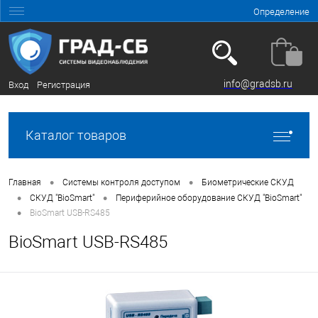
Определение
info@gradsb.ru
Вход
Регистрация
Каталог товаров
•
•
Главная
Системы контроля доступом
Биометрические СКУД
•
•
СКУД "BioSmart"
Периферийное оборудование СКУД "BioSmart"
•
BioSmart USB-RS485
BioSmart USB-RS485