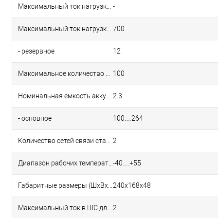
Максимальный ток нагрузки выхода +12 В, мА
-
Максимальный ток нагрузки выходов управления типа открытый коллектор, мА
700
- резервное
12
Максимальное количество электронных ключей
100
Номинальная емкость аккумуляторной батареи, А*ч
2.3
- основное
100…264
Количество сетей связи стандарта GSM/GPRS
2
Диапазон рабочих температур, °С
-40…+55
Габаритные размеры (ШхВхГ), мм
240х168х48
Максимальный ток в ШС для питания одного активного извещателя, мА
2