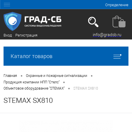
Определение
info@gradsb.ru
Вход
Регистрация
Каталог товаров
•
•
Главная
Охранные и пожарные сигнализации
•
Продукция компании НПП "Стелс"
•
Объектовое оборудование "STEMAX"
STEMAX SX810
STEMAX SX810