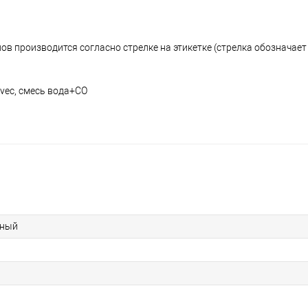
ов производится согласно стрелке на этикетке (стрелка обозначае
ovec, смесь вода+CO
тный