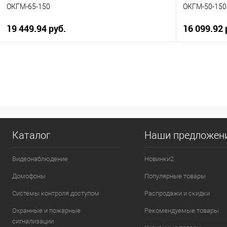
ОКГМ-65-150
ОКГМ-50-150
19 449.94 руб.
16 099.92 
В корзину
Купить в 1 клик
К сравнению
Купить в 1
В избранное
В наличии
В избранн
Каталог
Наши предложен
Видеонаблюдение
Новинки2
Домофоны
Популярные товары
Системы контроля доступом
Распродажи и скидки
Охранные и пожарные
Рекомендуемые товары
сигнализации