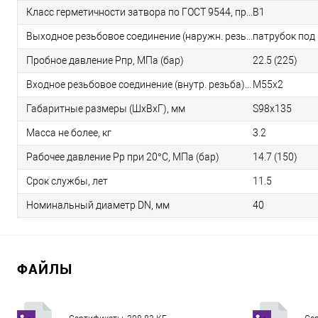
Класс герметичности затвора по ГОСТ 9544, пробное вещество «воздух» давлением номинальным
В1
Выходное резьбовое соединение (наружн. резьба)
патрубок под
Пробное давление Рпр, МПа (бар)
22.5 (225)
Входное резьбовое соединение (внутр. резьба)
М55х2
Габаритные размеры (ШхВхГ), мм
S98х135
Масса не более, кг
3.2
Рабочее давление Pp при 20°C, МПа (бар)
14.7 (150)
Срок службы, лет
11.5
Номинальный диаметр DN, мм
40
ФАЙЛЫ