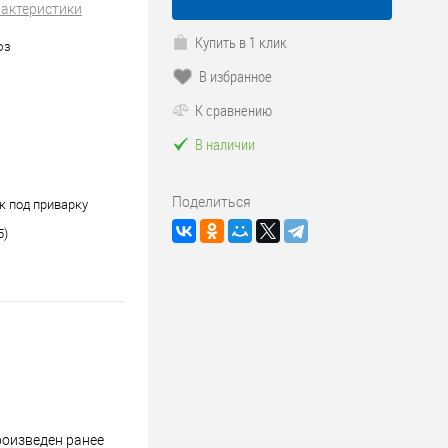
рактеристики
Купить в 1 клик
юз
В избранное
К сравнению
В наличии
Поделиться
к под приварку
5)
роизведен ранее