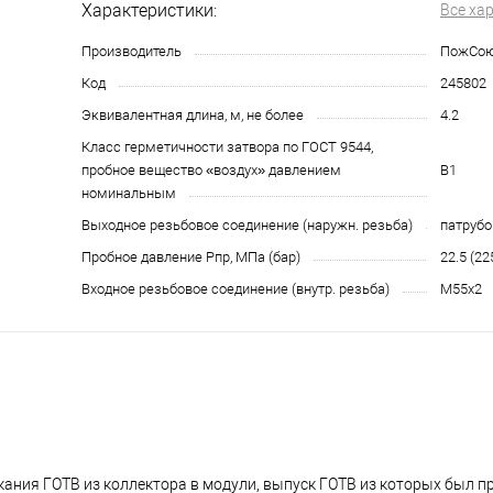
Характеристики:
Все ха
Производитель
ПожСо
Код
245802
Эквивалентная длина, м, не более
4.2
Класс герметичности затвора по ГОСТ 9544,
пробное вещество «воздух» давлением
В1
номинальным
Выходное резьбовое соединение (наружн. резьба)
патрубо
Пробное давление Рпр, МПа (бар)
22.5 (22
Входное резьбовое соединение (внутр. резьба)
М55х2
ния ГОТВ из коллектора в модули, выпуск ГОТВ из которых был п