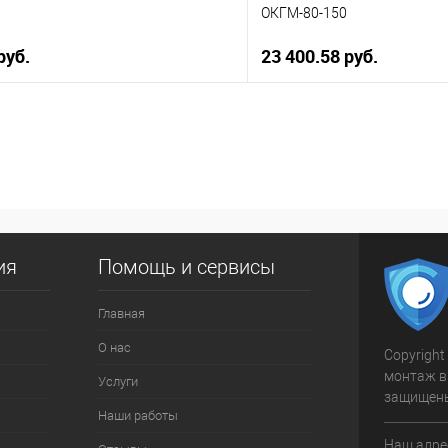
ОКГМ-80-150
руб.
23 400.58 руб.
В корзину
В корз
 клик
К сравнению
Купить в 1 клик
ое
В наличии
В избранное
ия
Помощь и сервисы
Главная
О нас
Copyright
монтаж в
Услуги
защищен
Наши работы
Наш адрес