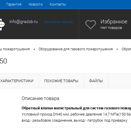
Гарантия
Новости
Контакты
Избранное
info@gradsb.ru
Заказать звонок
Нет товаров
•
•
ы пожаротушения
Оборудование для газового пожаротушения
Обрат
50
ХАРАКТЕРИСТИКИ
ПОХОЖИЕ ТОВАРЫ
ФАЙЛЫ
Описание товара:
Обратный клапан магистральный для систем газового пож
Условный проход DN40 мм, рабочее давление 14,7 МПа(150 бар)
вход - резьбовое соединение, выход - патрубок под приварку