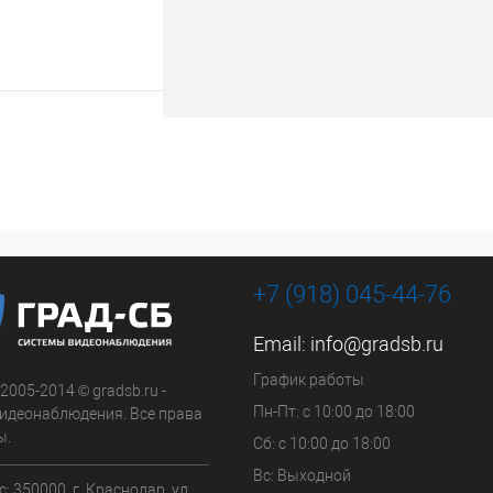
ину
К сравнению
В наличии
+7 (918) 045-44-76
Email:
info@gradsb.ru
График работы
 2005-2014 © gradsb.ru -
Пн-Пт: с 10:00 до 18:00
идеонаблюдения. Все права
ы.
Сб: с 10:00 до 18:00
Вс: Выходной
: 350000, г. Краснодар, ул.