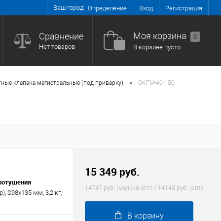
Ваш город:
Вход
Регистрация
Определение
Моя корзина
Сравнение
0
Нет товаров
В корзине пусто
•
ные клапана магистральные (под приварку)
ОКГМ-40-150
15 349 руб.
аротушения
14747 руб. (мелкий опт) / 14145 руб. (опт)
, S98х135 мм, 3,2 кг,
В корзину