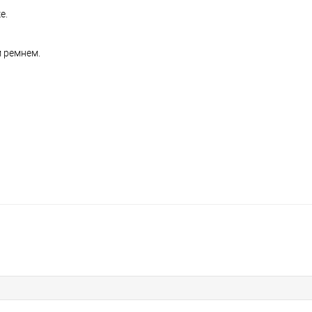
е.
м ремнем.