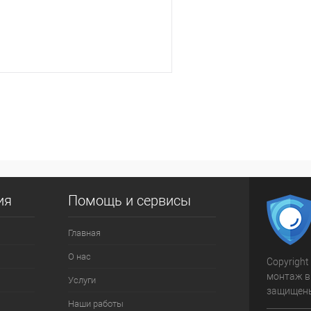
В корзину
 клик
К сравнению
ое
В наличии
ия
Помощь и сервисы
Главная
О нас
Copyright
монтаж в
Услуги
защищен
Наши работы