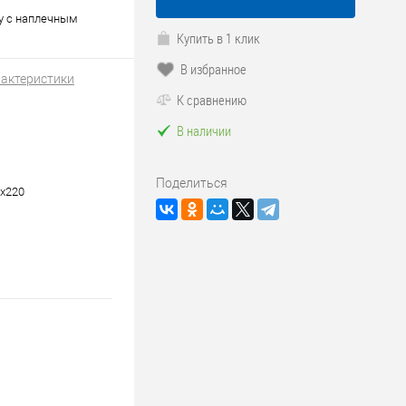
ку с наплечным
Купить в 1 клик
В избранное
рактеристики
К сравнению
В наличии
Поделиться
х220