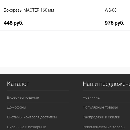
Бокорезы МАСТЕР 160 мм
WS-08
448 руб.
976 руб.
В корзину
Купить в 1 клик
К сравнению
Купить в 1
В избранное
В наличии
В избранн
Каталог
Наши предложен
Видеонаблюдение
Новинки2
Домофоны
Популярные товары
Системы контроля доступом
Распродажи и скидки
Охранные и пожарные
Рекомендуемые товары