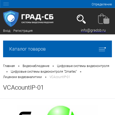
Определение
info@gradsb.ru
Вход
Регистрация
Каталог товаров
•
•
Главная
Видеонаблюдение
Цифровые системы видеоконтроля
•
•
Цифровые системы видеоконтроля "Smartec"
•
Лицензии видеоаналитики
VCAcountIP-01
VCAcountIP-01