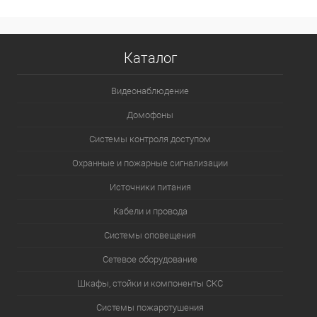
В избранное
В наличии
Каталог
Видеонаблюдение
Домофоны
Системы контроля доступом
Охранные и пожарные сигнализации
Источники питания
Кабели и провода
Системы оповещения
Сетевое оборудование
Шкафы, стойки и компоненты СКС
Системы пожаротушения