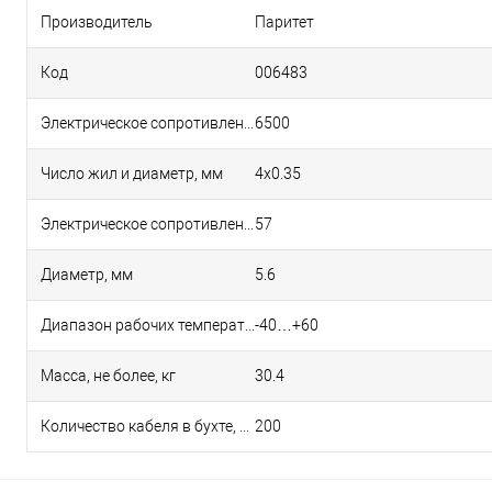
Производитель
Паритет
Код
006483
Электрическое сопротивление изоляции проводов на длине 1 км, МОм, не менее
6500
Число жил и диаметр, мм
4х0.35
Электрическое сопротивление жилы на длине 1 км, Ом, не более
57
Диаметр, мм
5.6
Диапазон рабочих температур, °С
-40…+60
Масса, не более, кг
30.4
Количество кабеля в бухте, м
200