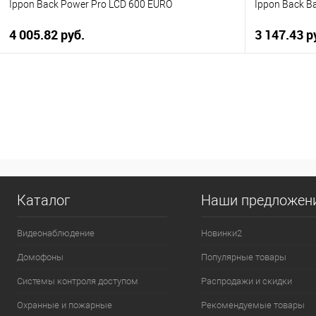
Ippon Back Power Pro LCD 600 EURO
Ippon Back B
4 005.82 руб.
3 147.43 р
В корзину
Купить в 1 клик
К сравнению
Купить в 1
В избранное
В наличии
В избранн
Каталог
Наши предложен
Видеонаблюдение
Новинки2
Домофоны
Популярные товары
Системы контроля доступом
Распродажи и скидки
Охранные и пожарные
Рекомендуемые товары