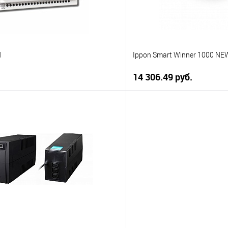
N
Ippon Smart Winner 1000 NE
14 306.49 руб.
В корзину
В корз
 клик
К сравнению
Купить в 1 клик
ое
В наличии
В избранное