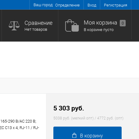
Ваш город:
Вход
Регистрация
Определение
Моя корзина
Сравнение
0
Нет товаров
В корзине пусто
5 303 руб.
5038 руб. (мелкий опт) / 4772 руб. (опт)
 165-290 В/AC 220 В;
 C13 x 4; RJ-11 / RJ-
В корзину