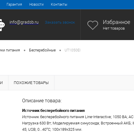
Гарантия
Новости
Контакты
Избранное
info@gradsb.ru
Заказать звонок
Нет товаров
•
•
ики питания
Бесперебойные
UT1050EI
КИ
ПОХОЖИЕ ТОВАРЫ
Описание товара:
Источник бесперебойного питания
Источник бесперебойного питания Line-Interactive; 1050 ВА; AC
Нагрузка 630 Вт; Моделируемая синусоида; Встроенный АКБ; IEC
45; USB; 0...40°C; 100x189x325 мм.