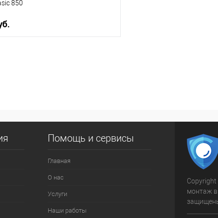
asic 850
уб.
В корзину
 клик
К сравнению
ое
В наличии
ия
Помощь и сервисы
Главная
О нас
Copyright
монтаж в
Услуги
защищен
Наши работы