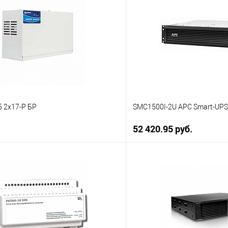
 2x17-Р БР
SMC1500I-2U APC Smart-UPS
52 420.95 руб.
В корзину
В корз
 клик
К сравнению
Купить в 1 клик
ое
В наличии
В избранное