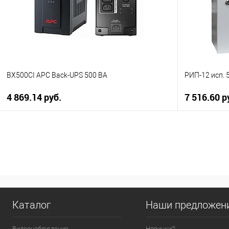
BX500CI APC Back-UPS 500 ВА
РИП-12 исп. 
4 869.14 руб.
7 516.60 р
В корзину
Купить в 1 клик
К сравнению
Купить в 1
В избранное
В наличии
В избранн
Каталог
Наши предложен
Видеонаблюдение
Новинки2