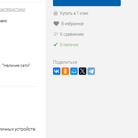
рактеристики
Купить в 1 клик
рвис
В избранное
К сравнению
В наличии
Поделиться
″: ″Наличие сети″
личных устройств