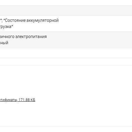
и″; ″Состояние аккумуляторной
грузка″
ричного электропитания
нный
тификаты, 171.88 КБ