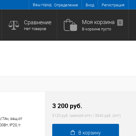
Ваш город:
Вход
Регистрация
Определение
Моя корзина
Сравнение
0
Нет товаров
В корзине пусто
3 200 руб.
3120 руб. (мелкий опт) / 3040 руб. (опт)
/7Ач, защ.от
0Вт, IP20, t-
В корзину