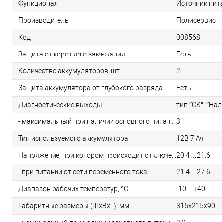
Функционал
Источник пит
Производитель
Полисервис
Код
008568
Защита от короткого замыкания
Есть
Количество аккумуляторов, шт
2
Защита аккумулятора от глубокого разряда
Есть
Диагностические выходы
тип ″СК″: ″На
- максимальный при наличии основного питания
3
Тип используемого аккумулятора
12В 7 Ач
Напряжение, при котором происходит отключение нагрузки для предотвращения глубокого разряда аккумуляторной батареи, В
20.4…21.6
- при питании от сети переменного тока
21.4…27.6
Диапазон рабочих температур, °С
-10…+40
Габаритные размеры (ШхВхГ), мм
315х215х90