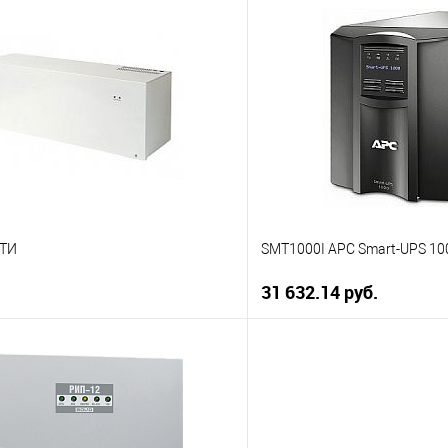
В корзину
В корз
 клик
К сравнению
Купить в 1 клик
ое
В наличии
В избранное
-ТИ
SMT1000I APC Smart-UPS 10
31 632.14 руб.
В корзину
В корз
 клик
К сравнению
Купить в 1 клик
ое
В наличии
В избранное