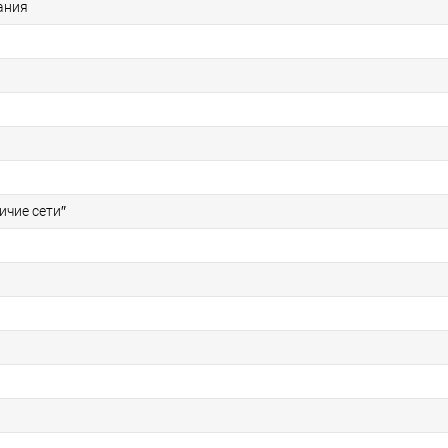
ания
личие сети″