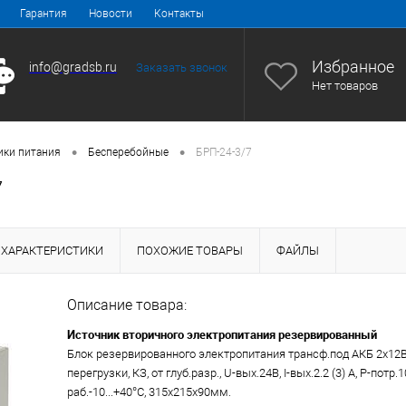
Гарантия
Новости
Контакты
Избранное
info@gradsb.ru
Заказать звонок
Нет товаров
•
•
ики питания
Бесперебойные
БРП-24-3/7
7
ХАРАКТЕРИСТИКИ
ПОХОЖИЕ ТОВАРЫ
ФАЙЛЫ
Описание товара:
Источник вторичного электропитания резервированный
Блок резервированного электропитания трансф.под АКБ 2х12В
перегрузки, КЗ, от глуб.разр., U-вых.24В, I-вых.2.2 (3) А, P-потр.10
раб.-10...+40°С, 315х215х90мм.