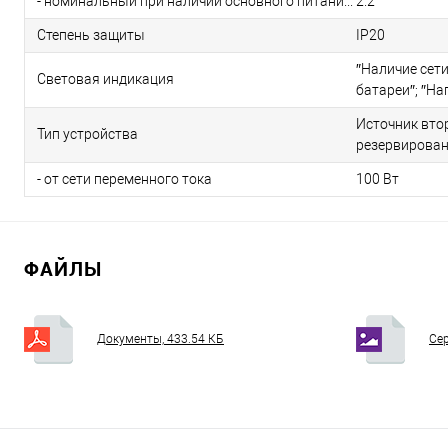
- номинальный при наличии основного питания
2.2
Степень защиты
IP20
″Наличие сет
Световая индикация
батареи″; ″На
Источник вто
Тип устройства
резервирова
- от сети переменного тока
100 Вт
ФАЙЛЫ
Документы, 433.54 КБ
Сер