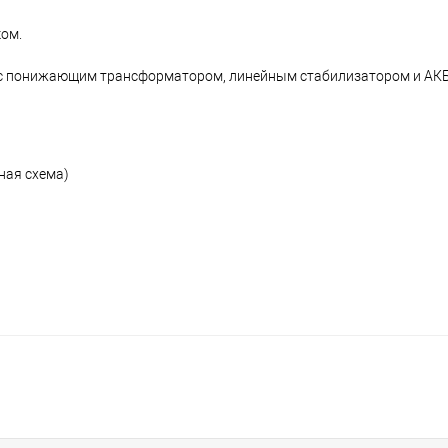
ком.
я с понижающим трансформатором, линейным стабилизатором и АК
ная схема)
я