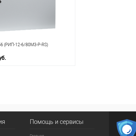
56 (РИП-12-6/80М3-Р-RS)
уб.
В корзину
 клик
К сравнению
ое
В наличии
ия
Помощь и сервисы
Главная