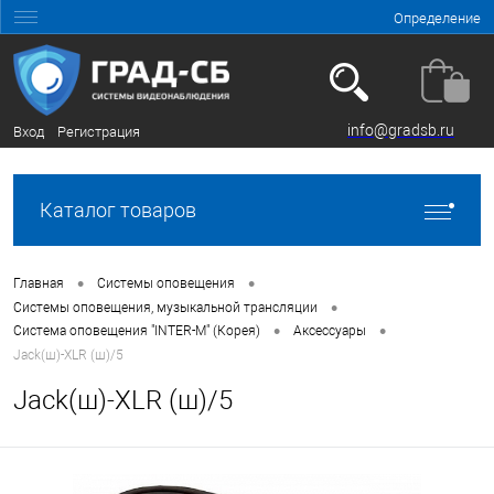
Определение
info@gradsb.ru
Вход
Регистрация
Каталог товаров
•
•
Главная
Системы оповещения
•
Системы оповещения, музыкальной трансляции
•
•
Система оповещения "INTER-M" (Корея)
Аксессуары
Jack(ш)-XLR (ш)/5
Jack(ш)-XLR (ш)/5