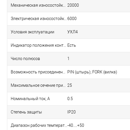
Механическая износостойкость, циклов В-О, не менее
20000
Электрическая износостойкость, циклов В-О, не менее
6000
Условия эксплуатации
УХЛ4
Индикатор положения контактов (на лицевой панели)
Есть
Число полюсов
1
Возможность присоединения к контактным зажимам соединительных шин
PIN (штырь); FORK (вилка)
Максимальное сечение присоединяемых проводов, мм²
25
Номинальный ток, А
0.5
Степень защиты
IP20
Диапазон рабочих температур, °С
-40…+50